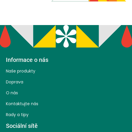
Z
Informace o nás
á
Naše produkty
p
Doprava
a
O nás
t
Kontaktujte nás
í
Rady a tipy
Sociální sítě