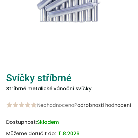
Svíčky stříbrné
Stříbrné metalické vánoční svíčky.
Neohodnoceno
Podrobnosti hodnocení
Průměrné
hodnocení
produktu
Dostupnost:
Skladem
je
Můžeme doručit do:
11.8.2026
0,0