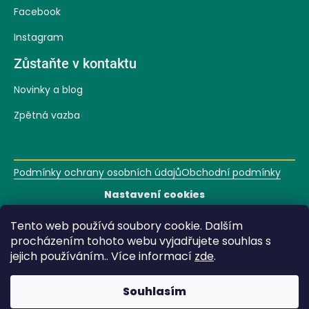
Facebook
Instagram
Zůstaňte v kontaktu
Novinky a blog
Zpětná vazba
Podmínky ochrany osobních údajů
Obchodní podmínky
Nastavení cookies
Tento web používá soubory cookie. Dalším
procházením tohoto webu vyjadřujete souhlas s
Vytvořil Shoptet
jejich používáním.. Více informací
zde
.
Copyright 2026
Zvonící stromek
. Všechna práva
Souhlasím
vyhrazena.
Upravit nastavení cookies