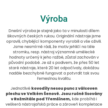
Výroba
Dnešní výroba je stejně jako ta v minulosti dílem
šikovných českých rukou. Originální nástroje jsme
opravili, chybějící komponenty vyrobili a vše oživili.
Jsme nesmírně rádi, že motiv jehličí na těle
stromku, resp. nástroj významné umělecké
hodnoty určený k jeho ražbě, zůstal zachován v
původní podobě. Je až s podivem, že přes 50 let
staré nástroje, které 20 let odpočívaly, dokážou
nadále bezchybně fungovat a potvrdit tak svou
řemeslnou kvalitu.
Jednotlivé
kovodíly nesou punc z válcoven
plechu ve Velkém Šenově. Jsou ručně lisovány
v Rožmitále pod Třemšínem,
kde probíhá i
veškerá nástrojařská práce a zároveň kompletace