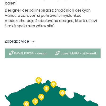
balení.
Designér čerpal inspiraci z tradičních českých
Vánoc a zároveň si pohrával s myšlenkou
moderního pojetí obalového designu, které osloví
široké spektrum zákazníků.
Autorem krabičky a její vnitřní funkčnosti je pak
Josef Mara – výtvarník. Celé uchováni stromečku
Zobrazit více
po zbytek roku pojal jako bonboniéru.
Rovapress s.r.o. – je naší zárukou kvality tisku výseku
PAVEL FUKSA - design
Josef MARA - výtvarník
krabiček a přebalů.
Výroba – místo Rožmitál pod Třemšínem
Lisování, tvarování a kompletace.