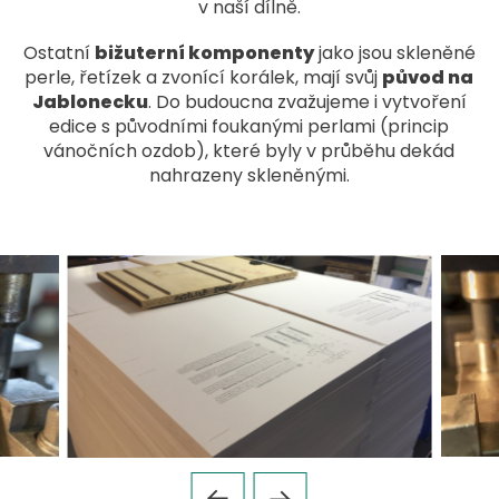
v naší dílně.
Ostatní
bižuterní komponenty
jako jsou skleněné
perle, řetízek a zvonící korálek, mají svůj
původ na
Jablonecku
. Do budoucna zvažujeme i vytvoření
edice s původními foukanými perlami (princip
vánočních ozdob), které byly v průběhu dekád
nahrazeny skleněnými.