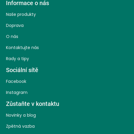
Informace o nás
á
Naše produkty
p
Doprava
a
O nás
t
Kontaktujte nás
í
Rady a tipy
Sociální sítě
Facebook
Instagram
Zůstaňte v kontaktu
Novinky a blog
Zpětná vazba