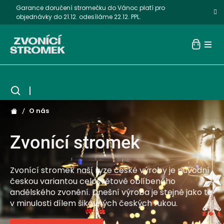
Přejít
Garance doručení stromečku do Vánoc platí pro
na
objednávky do 21.12. odesíláme 22.12. PPL.
obsah
Zvo
O n
Rady
Pro
Sví
O nás
Náh
Domů
Zvonící stromek
Zvonící stromek naší ryze české výroby je původní
českou variantou celosvětově oblíbeného
andělského zvonění. Dnešní výroba je stejně jako ta
v minulosti dílem šikovných českých rukou.