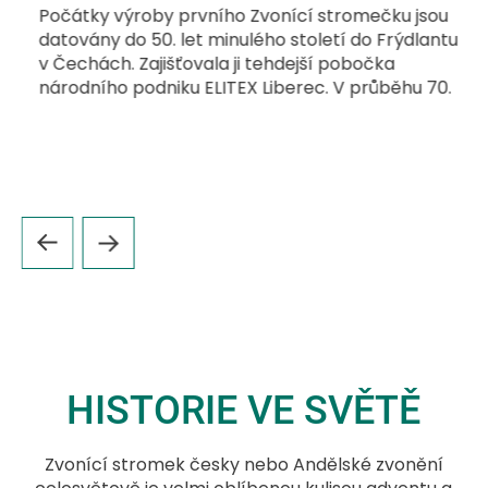
Počátky výroby prvního Zvonící stromečku jsou
datovány do 50. let minulého století do Frýdlantu
v Čechách. Zajišťovala ji tehdejší pobočka
národního podniku ELITEX Liberec. V průběhu 70.
let proběhl odprodej kompletního výrobního
programu do Výrobného Družstva Invalidov (VDI)
Zvolen. Samotná výroba pak probíhala v jeho
pobočce ve vesničce na úpatí Národního parku
Velká Fatra Horná Štubňa poblíž Kremnice a
Turčianských Teplic do roku 1989.
HISTORIE VE SVĚTĚ
Zvonící stromek česky nebo Andělské zvonění