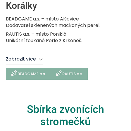
Korálky
BEADGAME a.s. – místo Alšovice
Dodavatel skleněných mačkaných perel.
RAUTIS a.s. – místo Poniklá
Unikátní foukané Perle z Krkonoš.
Zobrazit více
BEADGAME a.s.
RAUTIS a.s.
Sbírka zvonících
stromečků