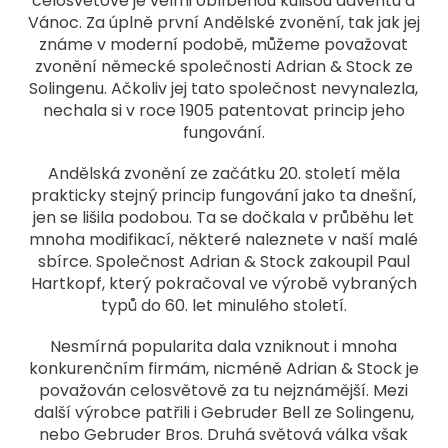
celosvětově je velmi oblíbenou kulisou adventu a
Vánoc. Za úplně první Andělské zvonění, tak jak jej
známe v moderní podobě, můžeme považovat
zvonění německé společnosti Adrian & Stock ze
Solingenu. Ačkoliv jej tato společnost nevynalezla,
nechala si v roce 1905 patentovat princip jeho
fungování.
Andělská zvonění ze začátku 20. století měla
prakticky stejný princip fungování jako ta dnešní,
jen se lišila podobou. Ta se dočkala v průběhu let
mnoha modifikací, některé naleznete v naší malé
sbírce. Společnost Adrian & Stock zakoupil Paul
Hartkopf, který pokračoval ve výrobě vybraných
typů do 60. let minulého století.
Nesmírná popularita dala vzniknout i mnoha
konkurenčním firmám, nicméně Adrian & Stock je
považován celosvětově za tu nejznámější. Mezi
další výrobce patřili i Gebruder Bell ze Solingenu,
nebo Gebruder Bros. Druhá světová válka však