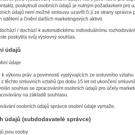
ontakt), poskytnutí osobních údajů je nutným požadavkem pro u
ních údajů není možné smlouvu uzavřít či jí ze strany správce pl
 sdělení a činění dalších marketingových aktivit.
dochází / dochází k automatickému individuálnímu rozhodován
te poskytl/a svůj výslovný souhlas.
í údajů
obní údaje
k výkonu práv a povinností vyplývajících ze smluvního vztah
 z těchto smluvních vztahů (po dobu 15 let od ukončení smluvní
volán souhlas se zpracováním osobních údajů pro účely marketin
racovávány na základě souhlasu.
ovávání osobních údajů správce osobní údaje vymaže.
ch údajů (subdodavatelé správce)
ajů jsou osoby