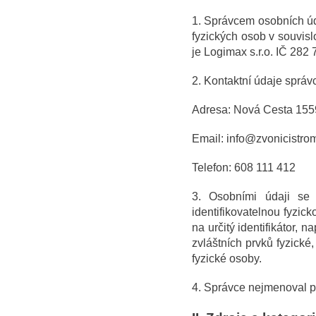
1. Správcem osobních úd
fyzických osob v souvisl
je Logimax s.r.o. IČ 282
2. Kontaktní údaje správ
Adresa: Nová Cesta 1559
Email: info@zvonicistro
Telefon: 608 111 412
3. Osobními údaji se r
identifikovatelnou fyzic
na určitý identifikátor, n
zvláštních prvků fyzické
fyzické osoby.
4. Správce nejmenoval p