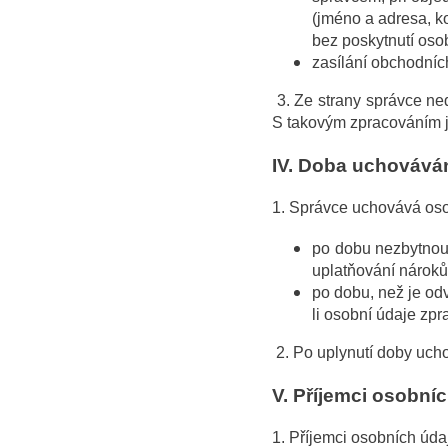
(jméno a adresa, k
bez poskytnutí osob
zasílání obchodních
3. Ze strany správce ne
S takovým zpracováním js
IV.
Doba uchováván
1. Správce uchovává os
po dobu nezbytnou 
uplatňování nároků
po dobu, než je od
li osobní údaje zp
2. Po uplynutí doby uch
V.
Příjemci osobní
1. Příjemci osobních úd