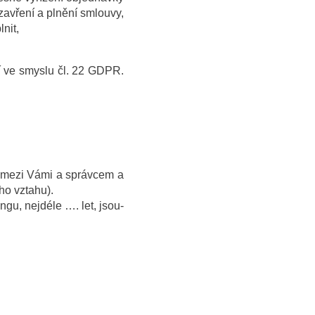
zavření a plnění smlouvy,
nit,
í ve smyslu čl. 22 GDPR.
u mezi Vámi a správcem a
ho vztahu).
gu, nejdéle …. let, jsou-