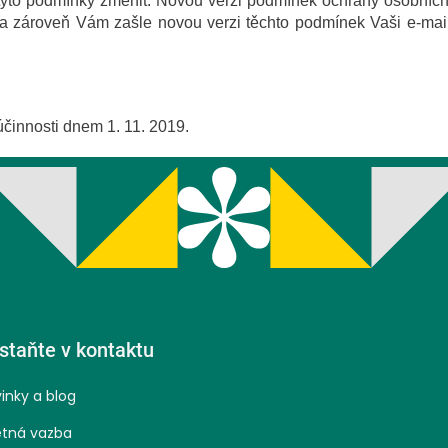
tyto podmínky změnit. Novou verzi podmínek ochrany osobních
 a zároveň Vám zašle novou verzi těchto podmínek Vaši e-mail
činnosti dnem 1. 11. 2019.
staňte v kontaktu
inky a blog
tná vazba