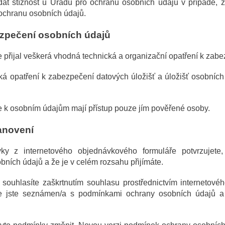
at stížnost u Úřadu pro ochranu osobních údajů v případě, ž
ochranu osobních údajů.
zpečení osobních údajů
e přijal veškerá vhodná technická a organizační opatření k zab
cká opatření k zabezpečení datových úložišť a úložišť osobních
e k osobním údajům mají přístup pouze jím pověřené osoby.
anovení
ky z internetového objednávkového formuláře potvrzujete
ních údajů a že je v celém rozsahu přijímáte.
souhlasíte zaškrtnutím souhlasu prostřednictvím internetovéh
že jste seznámen/a s podmínkami ochrany osobních údajů a