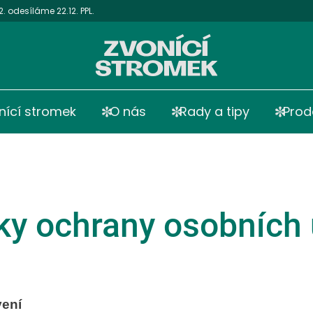
 odesíláme 22.12. PPL.
nící stromek
O nás
Rady a tipy
Prod
y ochrany osobních 
vení