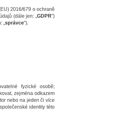
 (EU) 2016/679 o ochraně
dajů (dále jen: „
GDPR
”)
: „
správce
“).
vatelné fyzické osobě;
ifikovat, zejména odkazem
kátor nebo na jeden či více
společenské identity této