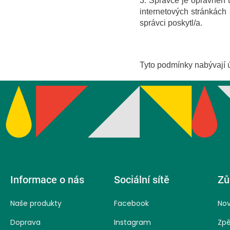
3. Správce je oprávněn 
internetových stránkách
správci poskytl/a.
Tyto podmínky nabývají ú
Z
á
Informace o nás
Sociální sítě
Zů
Naše produkty
Facebook
Nov
p
Doprava
Instagram
Zpě