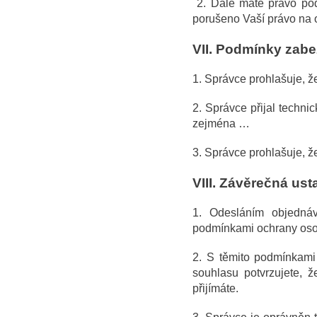
2. Dále máte právo pod
porušeno Vaší právo na 
VII.
Podmínky zabe
1. Správce prohlašuje, ž
2. Správce přijal techni
zejména …
3. Správce prohlašuje, ž
VIII.
Závěrečná ust
1. Odesláním objednáv
podmínkami ochrany osob
2. S těmito podmínkami 
souhlasu potvrzujete, 
přijímáte.