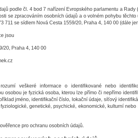
ajů podle čl. 4 bod 7 nařízení Evropského parlamentu a Rady
osti se zpracováním osobních údajů a o volném pohybu těchto ú
 73 711 se sídlem Nová Cesta 1559/20, Praha 4, 140 00 (dále jen
ce jsou
/20, Praha 4, 140 00
mek.cz
ozumí veškeré informace o identifikované nebo identifiko
kou osobou je fyzická osoba, kterou lze přímo či nepřímo ident
apříklad jméno, identifikační číslo, lokační údaje, síťový identifi
, fyziologické, genetické, psychické, ekonomické, kulturní nebo 
ověřence pro ochranu osobních údajů.