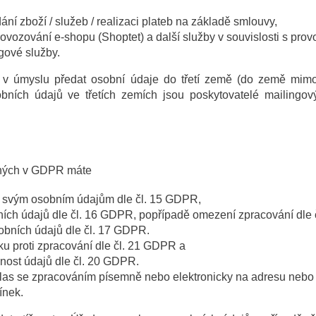
dání zboží / služeb / realizaci plateb na základě smlouvy,
provozování e-shopu (Shoptet) a další služby v souvislosti s pr
ngové služby.
v úmyslu předat osobní údaje do třetí země (do země mim
obních údajů ve třetích zemích jsou poskytovatelé mailingo
ených v GDPR máte
e svým osobním údajům dle čl. 15 GDPR,
ích údajů dle čl. 16 GDPR, popřípadě omezení zpracování dle
obních údajů dle čl. 17 GDPR.
ku proti zpracování dle čl. 21 GDPR a
lnost údajů dle čl. 20 GDPR.
hlas se zpracováním písemně nebo elektronicky na adresu nebo
mínek.