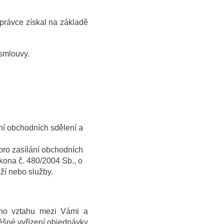
správce získal na základě
 smlouvy.
ní obchodních sdělení a
pro zasílání obchodních
ákona č. 480/2004 Sb., o
ží nebo služby.
ního vztahu mezi Vámi a
ěšné vyřízení objednávky