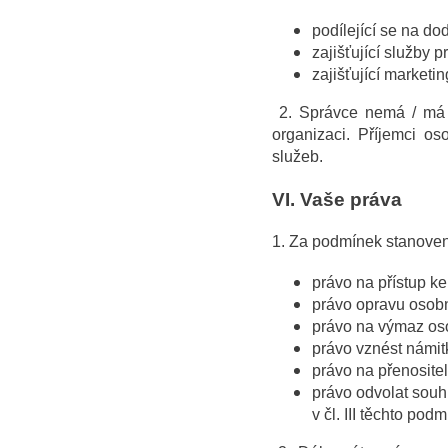
podílející se na do
zajišťující služby 
zajišťující marketi
2. Správce nemá / má 
organizaci. Příjemci os
služeb.
VI.
Vaše práva
1. Za podmínek stanov
právo na přístup k
právo opravu osobn
právo na výmaz os
právo vznést námit
právo na přenosite
právo odvolat sou
v čl. III těchto pod