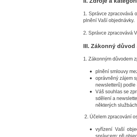
II.
Zdroje a katego
1. Správce zpracovává os
plnění Vaší objednávky.
2. Správce zpracovává Va
III.
Zákonný důvod a
1. Zákonným důvodem zp
plnění smlouvy mez
oprávněný zájem sp
newsletterů) podle 
Váš souhlas se zpr
sdělení a newslette
některých službách
2. Účelem zpracování os
vyřízení Vaší obj
správcem; při obje