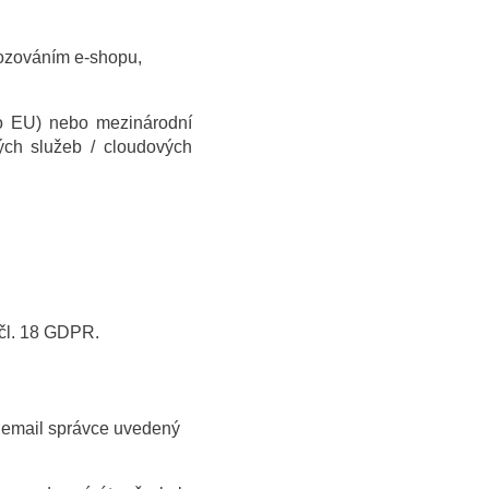
ovozováním e-shopu,
o EU) nebo mezinárodní
vých služeb / cloudových
 čl. 18 GDPR.
 email správce uvedený