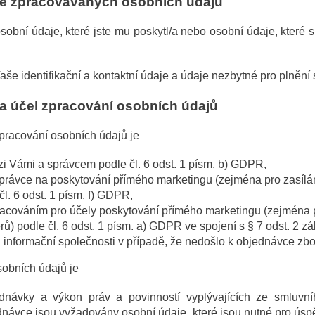
rie zpracovávaných osobních údajů
obní údaje, které jste mu poskytl/a nebo osobní údaje, které 
še identifikační a kontaktní údaje a údaje nezbytné pro plnění
 účel zpracování osobních údajů
racování osobních údajů je
i Vámi a správcem podle čl. 6 odst. 1 písm. b) GDPR,
rávce na poskytování přímého marketingu (zejména pro zasílá
čl. 6 odst. 1 písm. f) GDPR,
acováním pro účely poskytování přímého marketingu (zejména 
rů) podle čl. 6 odst. 1 písm. a) GDPR ve spojení s § 7 odst. 2 z
 informační společnosti v případě, že nedošlo k objednávce zbo
obních údajů je
ednávky a výkon práv a povinností vyplývajících ze smluv
dnávce jsou vyžadovány osobní údaje, které jsou nutné pro úsp