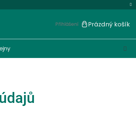
Prázdný košík
Přihlášení
Nákupní
košík
ejny
údajů