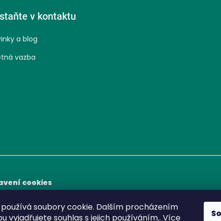
staňte v kontaktu
inky a blog
tná vazba
avení cookies
používá soubory cookie. Dalším procházením
S
 vyjadřujete souhlas s jejich používáním.. Více