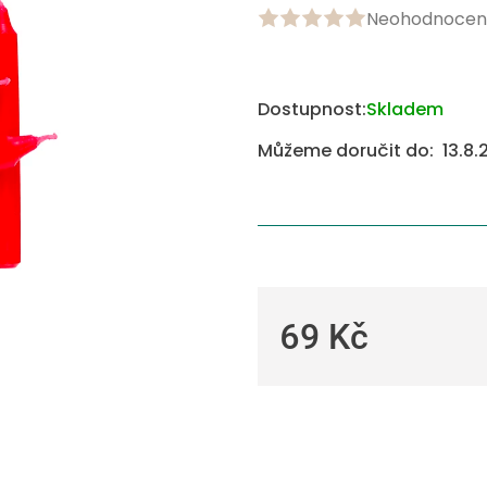
Neohodnocen
Průměrné
hodnocení
produktu
je
Dostupnost:
Skladem
0,0
z
Můžeme doručit do:
13.8.
5
hvězdiček.
69 Kč