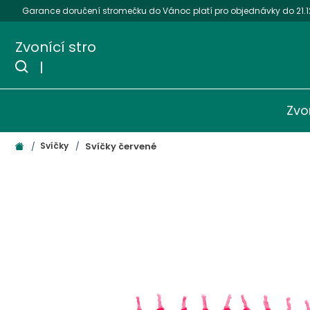
Přejít
Garance doručení stromečku do Vánoc platí pro objednávky do 21.12.
na
obsah
Zvo
Svíčky červené
Svíčky
Domů