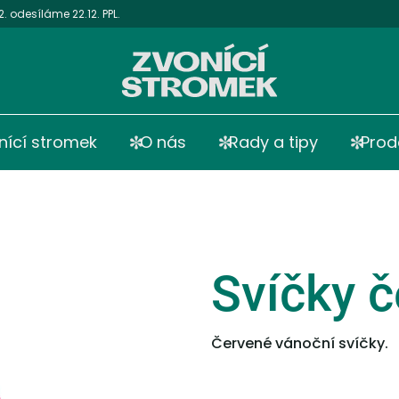
 odesíláme 22.12. PPL.
nící stromek
O nás
Rady a tipy
Prod
Svíčky 
Červené vánoční svíčky.