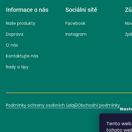
á
Informace o nás
Sociální sítě
Zů
Naše produkty
Facebook
Nov
p
Doprava
Instagram
Zpě
a
O nás
Kontaktujte nás
t
Rady a tipy
í
Podmínky ochrany osobních údajů
Obchodní podmínky
Nast
Tento web 
tohoto webu