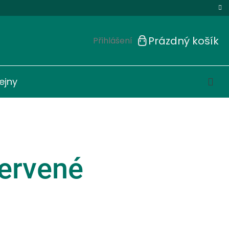
Prázdný košík
Přihlášení
Nákupní
košík
ejny
červené