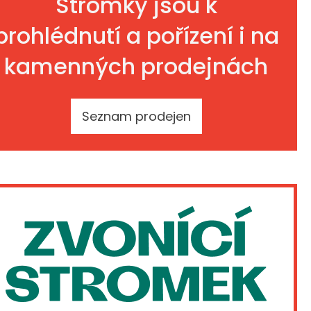
Stromky jsou k
prohlédnutí a pořízení i na
kamenných prodejnách
Seznam prodejen