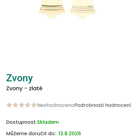
Zvony
Zvony - zlaté
Neohodnoceno
Podrobnosti hodnocení
Průměrné
hodnocení
produktu
Dostupnost:
Skladem
je
Můžeme doručit do:
13.8.2026
0,0