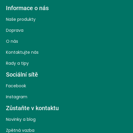
Z
Informace o nás
á
Naše produkty
p
Doprava
a
O nás
t
Kontaktujte nás
í
Rady a tipy
Sociální sítě
Facebook
Instagram
Zůstaňte v kontaktu
Novinky a blog
Zpětná vazba